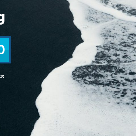
g
0
cs