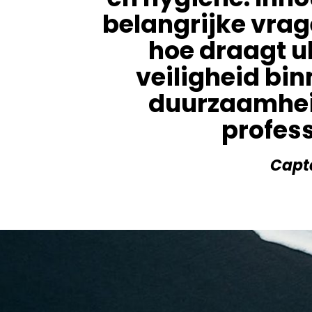
belangrijke vrag
hoe draagt ul
veiligheid bin
duurzaamheid
profess
Capta