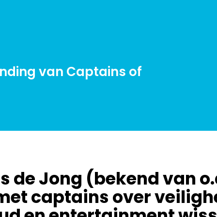
ending van Captains of
s de Jong (bekend van o.
met captains over veili
ud en entertainment wiss