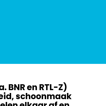
a. BNR en RTL-Z)
gheid, schoonmaak
elen elkaar af en