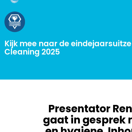
Kijk mee naar de eindejaarsuitz
Cleaning 2025
Presentator Ren
gaat in gesprek 
en hygiene. Inho