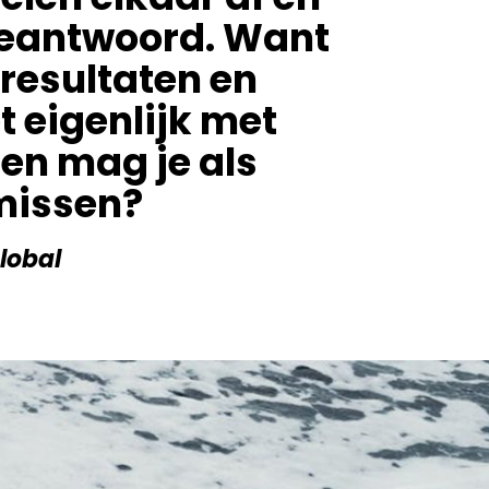
 beantwoord. Want
 resultaten en
t eigenlijk met
en mag je als
 missen?
Global