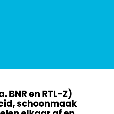
a. BNR en RTL-Z)
gheid, schoonmaak
elen elkaar af en