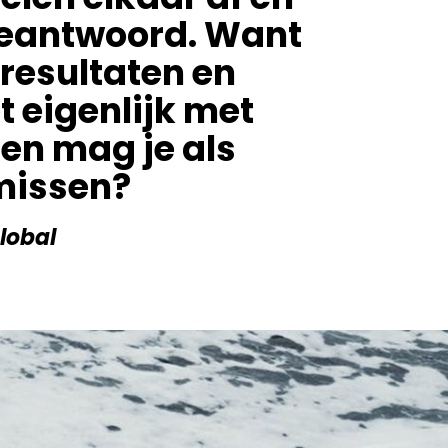
 beantwoord. Want
 resultaten en
t eigenlijk met
en mag je als
 missen?
Global