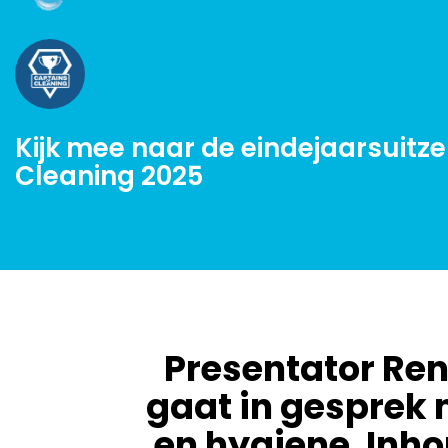
Kijk mee naar de eindejaarsuitz
Cleaning 2025
Presentator Ren
gaat in gesprek 
en hygiene. Inho