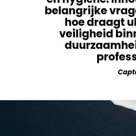
belangrijke vrag
hoe draagt ul
veiligheid bin
duurzaamheid
profess
Capta