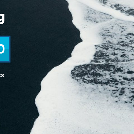
g
0
cs