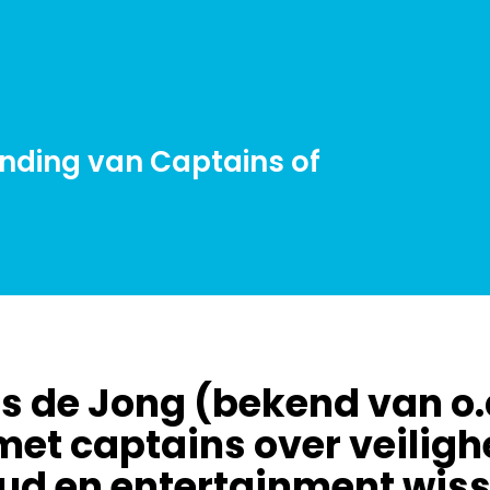
ending van Captains of
s de Jong (bekend van o.
met captains over veili
ud en entertainment wiss