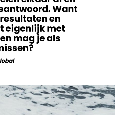
 beantwoord. Want
 resultaten en
t eigenlijk met
en mag je als
 missen?
Global