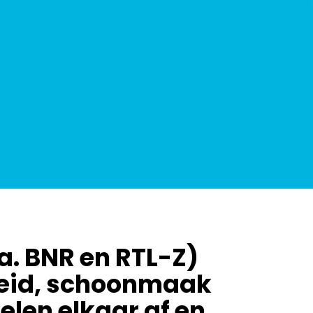
a. BNR en RTL-Z)
gheid, schoonmaak
elen elkaar af en