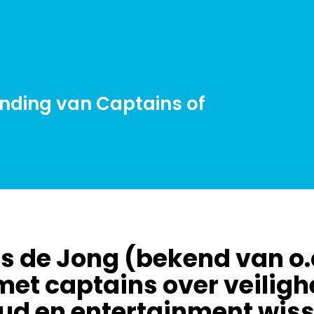
ending van Captains of
s de Jong (bekend van o.
met captains over veili
ud en entertainment wiss