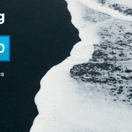
g
0
cs