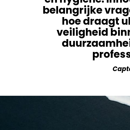
belangrijke vrag
hoe draagt ul
veiligheid bin
duurzaamheid
profess
Capta